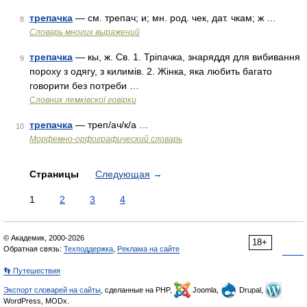
трепачка
— см. трепач; и; мн. род. чек, дат. чкам; ж …
8
Словарь многих выражений
трепачка
— кы, ж. Св. 1. Тріпачка, знаряддя для вибивання
9
пороху з одягу, з килимів. 2. Жінка, яка любить багато
говорити без потреби …
Словник лемківскої говірки
трепачка
— треп/ач/к/а …
10
Морфемно-орфографический словарь
Страницы
Следующая
→
1
2
3
4
© Академик, 2000-2026
18+
Обратная связь:
Техподдержка
,
Реклама на сайте
👣 Путешествия
Экспорт словарей на сайты
, сделанные на PHP,
Joomla,
Drupal,
WordPress, MODx.