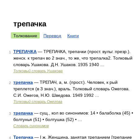
трепачка
Толкование
Перевод
Книги
ТРЕПАЧКА
— ТРЕПАЧКА, трепачки (прост. вульг. презр.).
1
женск. к трепач во 2 знач., то же, что трепалка2. Толковый
словарь Ушакова. Д.Н. Ушаков. 1935 1940 …
Толковый словарь Ушакова
трепачка
— ТРЕПАЧ, а, м. (прост.). Человек, к рый
2
треплется (в 3 знач.), враль. Толковый словарь Ожегова.
С.И. Ожегов, Н.Ю. Шведова. 1949 1992 …
Толковый словарь Ожегова
трепачка
— сущ., кол во синонимов: 14 • балаболка (45) •
3
болтунья (51) • болтушка (52) • …
Словарь синонимов
Трепачка
— I ж. Женщина, занятая трепанием [трепание
4