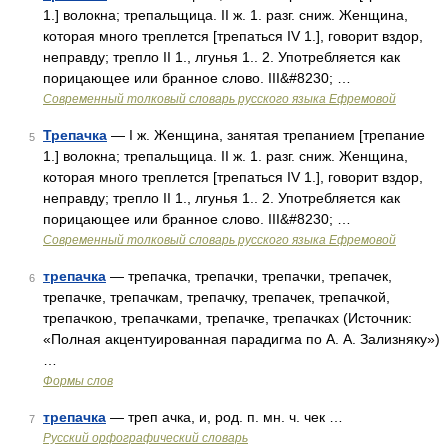
1.] волокна; трепальщица. II ж. 1. разг. сниж. Женщина,
которая много треплется [трепаться IV 1.], говорит вздор,
неправду; трепло II 1., лгунья 1.. 2. Употребляется как
порицающее или бранное слово. III&#8230; …
Современный толковый словарь русского языка Ефремовой
Трепачка
— I ж. Женщина, занятая трепанием [трепание
5
1.] волокна; трепальщица. II ж. 1. разг. сниж. Женщина,
которая много треплется [трепаться IV 1.], говорит вздор,
неправду; трепло II 1., лгунья 1.. 2. Употребляется как
порицающее или бранное слово. III&#8230; …
Современный толковый словарь русского языка Ефремовой
трепачка
— трепачка, трепачки, трепачки, трепачек,
6
трепачке, трепачкам, трепачку, трепачек, трепачкой,
трепачкою, трепачками, трепачке, трепачках (Источник:
«Полная акцентуированная парадигма по А. А. Зализняку»)
…
Формы слов
трепачка
— треп ачка, и, род. п. мн. ч. чек …
7
Русский орфографический словарь